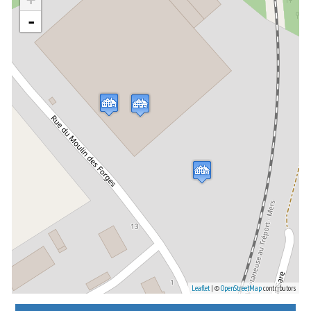
-
Leaflet
| ©
OpenStreetMap
contributors